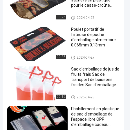
sachets en plastique
pour le casse-croûte
d'écrou d'emballage
alimentaire rescellable
sac d'emballage souple
00:26
2024-04-27
Poulet portatif de
friteuse de poche
d'emballage alimentaire
0.065mm 0.13mm
sac d'emballage souple
00:35
2024-04-27
Sac d'emballage de jus de
fruits frais Sac de
transport de boissons
froides Sac d'emballage
souple de qualité
alimentaire
sac d'emballage souple
00:12
2025-04-28
L'habillement en plastique
de sac d'emballage de
l'espace libre OPP
d'emballage cadeau
cogne le sac auto-