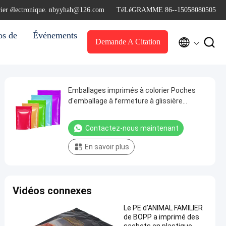
rier électronique. nbyyhah@126.com
TéLéGRAMME 86--15058080505
os de
Événements


Demande A Citation
Emballages imprimés à colorier Poches
d'emballage à fermeture à glissière
Emballages commerciaux Sacs en
plastique
Contactez-nous maintenant
En savoir plus
Vidéos connexes
Le PE d'ANIMAL FAMILIER
de BOPP a imprimé des