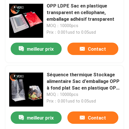
OPP LDPE Sac en plastique
transparent en cellophane,
emballage adhésif transparent
MOQ：10000pcs
Prix：0.001usd to 0.05usd
meilleur prix
Contact
Séquence thermique Stockage
alimentaire Sac d'emballage OPP
à fond plat Sac en plastique OPP
à fond carré
MOQ：10000pcs
Prix：0.001usd to 0.05usd
meilleur prix
Contact