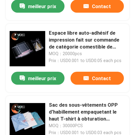
meilleur prix
Contact
Espace libre auto-adhésif de
impression fait sur commande
de catégorie comestible de
cadeau de sac d'emballage
MOQ：20000pcs
d'OPP
Prix：USD0.001 to USD0.05 each pcs
meilleur prix
Contact
À la maison
Sac des sous-vêtements OPP
d'habillement empaquetant le
Produits
haut T-shirt à obturation
automatique transparent
MOQ：30000PCS
À propos de nous
Prix：USD0.001 to USD0.03 each pcs