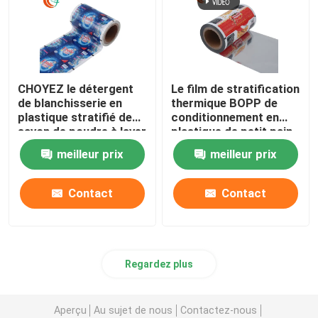
CHOYEZ le détergent
Le film de stratification
de blanchisserie en
thermique BOPP de
plastique stratifié de
conditionnement en
savon de poudre à laver
plastique de petit pain
de film de petit pain du
de film de catégorie
meilleur prix
meilleur prix
PE deux
comestible d'arachides
a métallisé le film
Contact
Contact
Regardez plus
Aperçu
Au sujet de nous
Contactez-nous