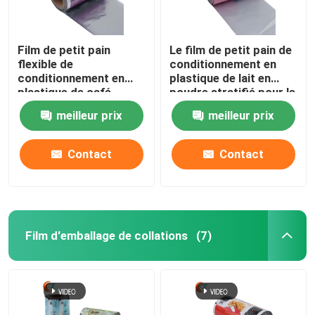
Film de petit pain
Le film de petit pain de
flexible de
conditionnement en
conditionnement en
plastique de lait en
plastique de café
poudre stratifié pour le
60mic à 80mic
café
meilleur prix
meilleur prix
imprimant pour le petit
pain de film stratifié
fait sur commande de
Contact
Contact
nourriture
Film d'emballage de collations
(7)