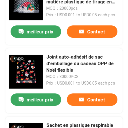
matière plastique de tirage en
couleurs
MOQ：20000pcs
Film VMCPP
Prix：USD0.001 to USD0.05 each pcs
meilleur prix
Contact
sac d'emballage souple
Sac d'emballage OPP
Joint auto-adhésif de sac
d'emballage du cadeau OPP de
Noël flexible
MOQ：30000PCS
Prix：USD0.001 to USD0.05 each pcs
meilleur prix
Contact
Sachet en plastique respirable