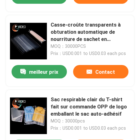
Casse-croûte transparents à
obturation automatique de
nourriture de sachet en
plastique de violoncelle du sac
MOQ：30000PCS
BOPP d'emballage d'OPP
Prix：USD0.001 to USD0.03 each pcs
meilleur prix
Contact
Sac respirable clair du T-shirt
fait sur commande OPP de logo
emballant le sac auto-adhésif
MOQ：30000pcs
Prix：USD0.001 to USD0.03 each pcs