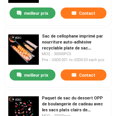
meilleur prix
Contact
Visite de l'usine
Contrôle de la qualité
Sac de cellophane imprimé par
nourriture auto-adhésive
Nouvelles
recyclable plate de sac
d'emballage d'OPP
MOQ：30000PCS
Prix：USD0.001 to USD0.03 each pcs
Demandez un devis
meilleur prix
Contact
Film d'emballage BOPP
Film de petit pain de conditionnement en plastique
Paquet de sac du dessert OPP
de boulangerie de cadeau avec
les sacs plats clairs de
Film d'emballage de collations
cellophane de lien de torsion
MOQ：20000pcs