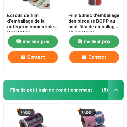
Écrous de film
Film 60mic d'emballage
d'emballage de la
des biscuits BOPP au
catégorie comestible
haut film de emballage
OPP BOPP
en plastique
stratification de deux
d'emballage de barrière
meilleur prix
meilleur prix
couches 50mic en
du petit pain 80mic
plastique à 70mic
Contact
Contact
Film de petit pain de conditionnement en plastique
(8)