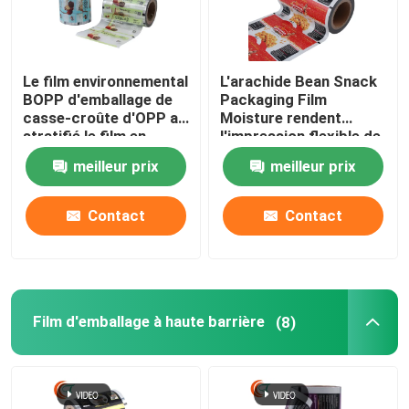
Le film environnemental
L'arachide Bean Snack
BOPP d'emballage de
Packaging Film
casse-croûte d'OPP a
Moisture rendent
stratifié le film en
l'impression flexible de
plastique de
empaquetage
meilleur prix
meilleur prix
empaquetage
résistante de catégorie
d'enveloppe de
comestible de petit
nourriture de films
pain en plastique
Contact
Contact
Film d'emballage à haute barrière
(8)