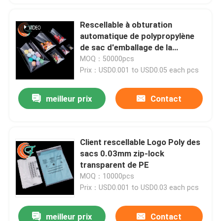
Rescellable à obturation
automatique de polypropylène
de sac d'emballage de la
catégorie comestible OPP
MOQ：50000pcs
Prix：USD0.001 to USD0.05 each pcs
meilleur prix
Contact
Client rescellable Logo Poly des
sacs 0.03mm zip-lock
transparent de PE
MOQ：10000pcs
Prix：USD0.001 to USD0.03 each pcs
meilleur prix
Contact