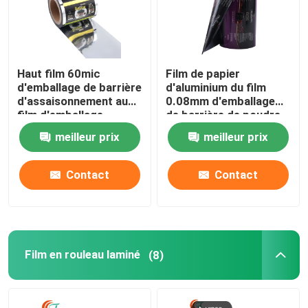
Haut film 60mic
Film de papier
d'emballage de barrière
d'aluminium du film
d'assaisonnement au
0.08mm d'emballage
film d'emballage
de barrière de poudre
alimentaire de sauce
de café haut stratifiant
meilleur prix
meilleur prix
aux sachets 80mic
le petit pain en
plastique
Contact
Contact
Film en rouleau laminé
(8)