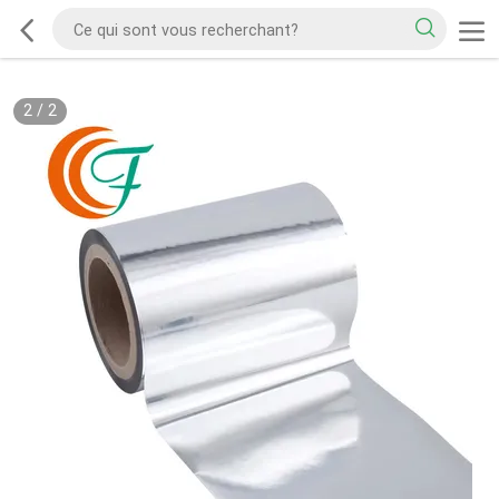
2
/
2