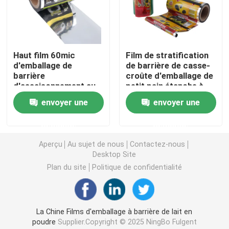
Film d'emballage à haute barrière
Haut film 60mic
Film de stratification
Film en rouleau laminé
d'emballage de
de barrière de casse-
barrière
croûte d'emballage de
d'assaisonnement au
petit pain étanche à
Film d'emballage imprimé
film d'emballage
l'humidité élevé de film
envoyer une
envoyer une
alimentaire de sauce
aux sachets 80mic
Films d'emballage souples
demande
demande
Aperçu
Au sujet de nous
Contactez-nous
Desktop Site
Film d'emballage alimentaire congelé
Plan du site
Politique de confidentialité
Film d'emballage alimentaire en plastique
La Chine Films d'emballage à barrière de lait en
Film d'emballage pour animaux de compagnie
poudre
Supplier.Copyright © 2025 NingBo Fulgent