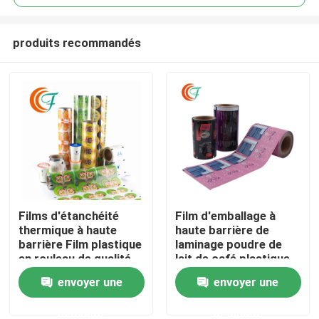
produits recommandés
Films d'étanchéité
Film d'emballage à
À la maison
thermique à haute
haute barrière de
barrière Film plastique
laminage poudre de
en rouleau de qualité
lait de café plastique
Produits
alimentaire Emballage
d'emballage flexible
envoyer une
envoyer une
flexible Impression
demande
demande
À propos de nous