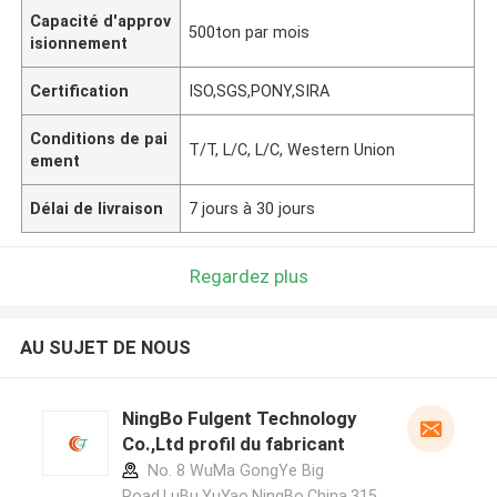
Capacité d'approv
500ton par mois
isionnement
Certification
ISO,SGS,PONY,SIRA
Conditions de pai
T/T, L/C, L/C, Western Union
ement
Délai de livraison
7 jours à 30 jours
Regardez plus
AU SUJET DE NOUS
NingBo Fulgent Technology
Co.,Ltd profil du fabricant
No. 8 WuMa GongYe Big
Road,LuBu,YuYao,NingBo,China.315