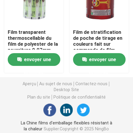
Film d'emballage à haute barrière
Film transparent
Film de stratification
Film en rouleau laminé
thermoscellable du
de poche de tirage en
film de polyester de la
couleurs fait sur
nourriture 0.07mm
commande de film
Film d'emballage imprimé
BOPP
d'enveloppe de bout
envoyer une
envoyer une
droit de BOPP VMCPP
50mic
Films d'emballage souples
demande
demande
Aperçu
Au sujet de nous
Contactez-nous
Desktop Site
Film d'emballage alimentaire congelé
Plan du site
Politique de confidentialité
Film d'emballage alimentaire en plastique
La Chine films d'emballage flexibles résistant à
Film d'emballage pour animaux de compagnie
la chaleur
Supplier.Copyright © 2025 NingBo