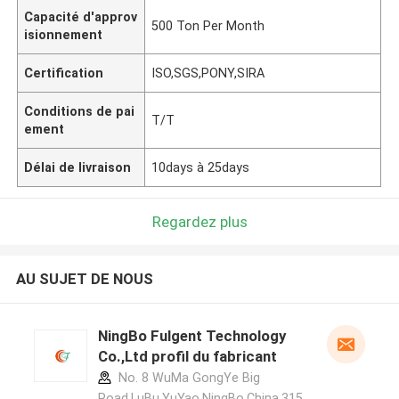
Capacité d'approv
500 Ton Per Month
isionnement
Certification
ISO,SGS,PONY,SIRA
Conditions de pai
T/T
ement
Délai de livraison
10days à 25days
Regardez plus
AU SUJET DE NOUS
NingBo Fulgent Technology
Co.,Ltd profil du fabricant
No. 8 WuMa GongYe Big
Road,LuBu,YuYao,NingBo,China.315