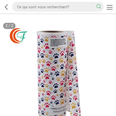
2
/
2