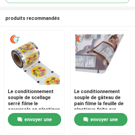
produits recommandés
Le conditionnement
Le conditionnement
À la maison
souple de scellage
souple de gâteau de
serré filme le
pain filme la feuille de
couvercle en plastique
plastique faite sur
Produits
résistant à la chaleur
commande de 0.05mm
envoyer une
envoyer une
de tasse de lait
pour l'emballage
demande
demande
À propos de nous